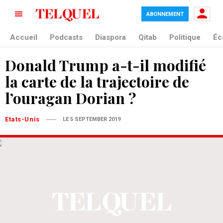
ABONNEMENT
Accueil
Podcasts
Diaspora
Qitab
Politique
Éc
Donald Trump a-t-il modifié
la carte de la trajectoire de
l’ouragan Dorian ?
Etats-Unis
LE 5 SEPTEMBER 2019