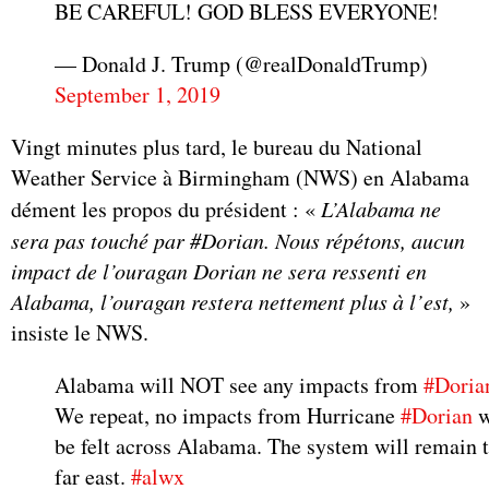
BE CAREFUL! GOD BLESS EVERYONE!
— Donald J. Trump (@realDonaldTrump)
September 1, 2019
Vingt minutes plus tard, le bureau du National
Weather Service à Birmingham (NWS) en Alabama
dément les propos du président : «
L’Alabama ne
sera pas touché par #Dorian. Nous répétons, aucun
impact de l’ouragan Dorian ne sera ressenti en
Alabama, l’ouragan restera nettement plus à l’est,
»
insiste le NWS.
Alabama will NOT see any impacts from
#Doria
We repeat, no impacts from Hurricane
#Dorian
w
be felt across Alabama. The system will remain 
far east.
#alwx