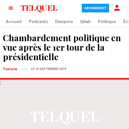
ABONNEMENT
Accueil
Podcasts
Diaspora
Qitab
Politique
Éc
Chambardement politique en
vue après le 1er tour de la
présidentielle
Tunisie
LE 16 SEPTEMBER 2019