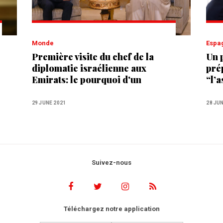
Monde
Esp
Première visite du chef de la
Un 
diplomatie israélienne aux
pré
Emirats: le pourquoi d'un
“l’
rapprochement
Sebt
Mar
29 JUNE 2021
28 JU
Suivez-nous
Téléchargez notre application