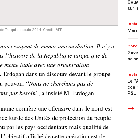
Couvr
sur l
Insta
 de Turquie depuis 2014.
Crédit: AFP
Marr
ants essayent de mener une médiation. Il n’y a
Coro
Gove
ns l’histoire de la République turque que de
be h
ne même table avec une organisation
M. Erdogan dans un discours devant le groupe
Insta
Le PA
u pouvoir. “
Nous ne cherchons pas de
coali
ons pas besoin
”, a insisté M. Erdogan.
PSU
maine dernière une offensive dans le nord-est
lice kurde des Unités de protection du peuple
u par les pays occidentaux mais qualifié de
L’objectif affiché de cette opération est de