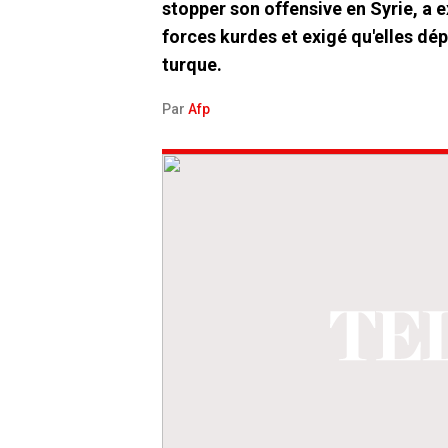
stopper son offensive en Syrie, a 
forces kurdes et exigé qu'elles dép
turque.
Par
Afp