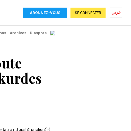
عربي
ABONNEZ-VOUS
SE CONNECTER
ons
Archives
Diaspora
oute
 kurdes