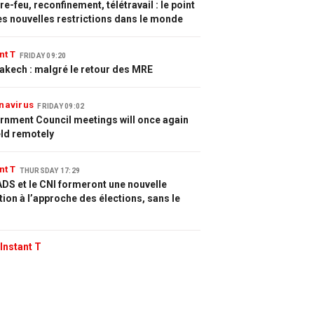
e-feu, reconfinement, télétravail : le point
es nouvelles restrictions dans le monde
nt T
FRIDAY 09:20
akech : malgré le retour des MRE
navirus
FRIDAY 09:02
rnment Council meetings will once again
eld remotely
nt T
THURSDAY 17:29
DS et le CNI formeront une nouvelle
tion à l’approche des élections, sans le
Instant T