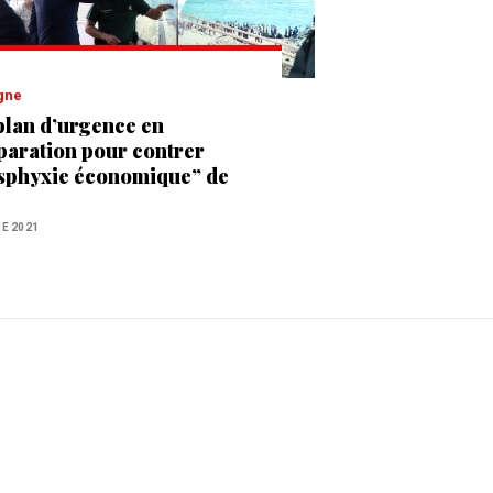
agne
plan d’urgence en
paration pour contrer
asphyxie économique” de
a et Melilia par le
oc ?
NE 2021