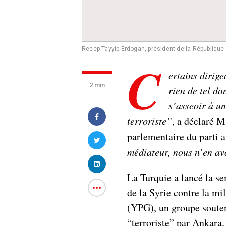
Recep Tayyip Erdogan, président de la République
C
ertains dirige
2 min
rien de tel da
s’asseoir à u
terroriste”
, a déclaré 
parlementaire du parti a
médiateur, nous n’en av
La Turquie a lancé la se
de la Syrie contre la mi
(YPG), un groupe souten
“terroriste” par Ankara. 