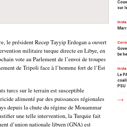
Couvr
sur l
Insta
Marr
e, le président Recep Tayyip Erdogan a ouvert
Coro
Gove
tervention militaire turque directe en Libye, en
be h
ochain vote au Parlement de l’envoi de troupes
nement de Tripoli face à l’homme fort de l’Est
Insta
Le PA
coali
PSU
s turcs sur le terrain est susceptible
atricide alimenté par des puissances régionales
 pays depuis la chute du régime de Mouammar
tifier une telle intervention, la Turquie fait
ent d’union nationale libyen (GNA) est