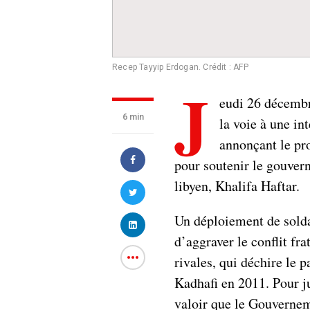
Recep Tayyip Erdogan. Crédit : AFP
J
eudi 26 décembr
6 min
la voie à une in
annonçant le pr
pour soutenir le gouver
libyen, Khalifa Haftar.
Un déploiement de soldat
d’aggraver le conflit fr
rivales, qui déchire le
Kadhafi en 2011. Pour jus
valoir que le Gouvernem