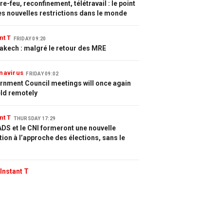
e-feu, reconfinement, télétravail : le point
es nouvelles restrictions dans le monde
nt T
FRIDAY 09:20
akech : malgré le retour des MRE
navirus
FRIDAY 09:02
rnment Council meetings will once again
eld remotely
nt T
THURSDAY 17:29
DS et le CNI formeront une nouvelle
tion à l’approche des élections, sans le
Instant T