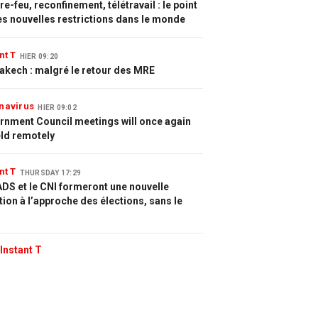
e-feu, reconfinement, télétravail : le point
es nouvelles restrictions dans le monde
nt T
HIER 09:20
akech : malgré le retour des MRE
navirus
HIER 09:02
rnment Council meetings will once again
eld remotely
nt T
THURSDAY 17:29
DS et le CNI formeront une nouvelle
tion à l’approche des élections, sans le
Instant T