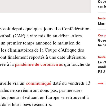
Couvr
sur l
Insta
Marr
 posait depuis quelques jours. La Confédération
ootball (CAF) a vite mis fin au débat. Alors
Coro
Gove
s un premier temps annoncé le maintien de
be h
 les éliminatoires de la Coupe d’Afrique des
nt finalement reportés à une date ultérieure.
Insta
Le PA
iée à la
pandémie de coronavirus
qui touche de
coali
PSU
uvelle via un
communiqué
daté du vendredi 13
nales ne se réuniront donc pas, par mesures
 les joueurs évoluant en Europe se retrouvent à
s dans leurs pays respectifs.