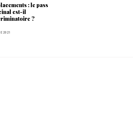
lacements : le pass
inal est-il
criminatoire ?
NE 2021