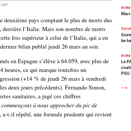
o/AFP
Insta
Marr
le deuxième pays comptant le plus de morts dus
, derrière l’Italie. Mais son nombre de morts
Coro
Gove
ette fois supérieur à celui de l’Italie, qui a en
be h
ernier bilan publié jeudi 26 mars au soir.
Insta
més en Espagne s’élève à 64.059, avec plus de
Le PA
coali
4 heures, ce qui marque toutefois un
PSU
ogression (+14 % de jeudi 26 mars à vendredi
les deux jours précédents). Fernando Simon,
rtes sanitaires, a jugé ces chiffres
 commençons à nous approcher du pic de
, a-t-il répété, une formule prudente qui revient