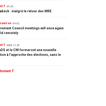
nt T
09:20
akech : malgré le retour des MRE
navirus
09:02
rnment Council meetings will once again
eld remotely
nt T
HIER 17:29
DS et le CNI formeront une nouvelle
tion à l’approche des élections, sans le
Instant T