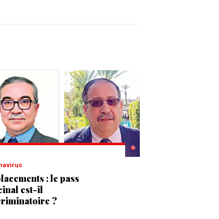
onavirus
lacements : le pass
inal est-il
criminatoire ?