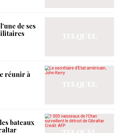
l’une de ses
litaires
e réunir à
 les bateaux
raltar