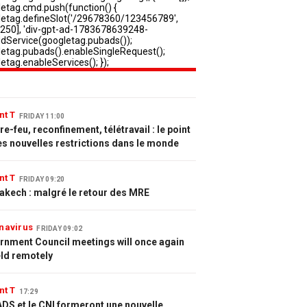
nt T
FRIDAY 11:00
e-feu, reconfinement, télétravail : le point
es nouvelles restrictions dans le monde
nt T
FRIDAY 09:20
akech : malgré le retour des MRE
navirus
FRIDAY 09:02
rnment Council meetings will once again
eld remotely
nt T
17:29
DS et le CNI formeront une nouvelle