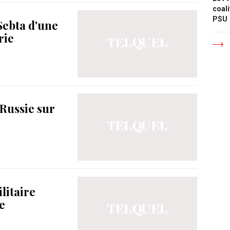
coali
PSU
 Sebta d'une
rie
Russie sur
litaire
e