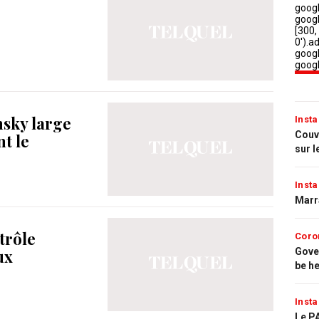
nsky large
Insta
Couvr
t le
sur l
Insta
Marr
trôle
Coro
Gove
ux
be h
Insta
Le PA