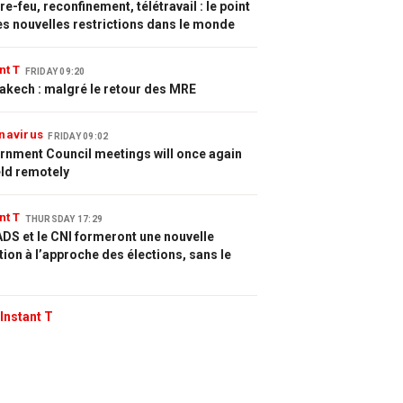
e-feu, reconfinement, télétravail : le point
es nouvelles restrictions dans le monde
nt T
FRIDAY 09:20
akech : malgré le retour des MRE
navirus
FRIDAY 09:02
rnment Council meetings will once again
eld remotely
nt T
THURSDAY 17:29
DS et le CNI formeront une nouvelle
tion à l’approche des élections, sans le
Instant T