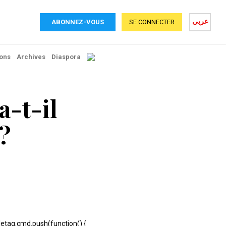
عربي
ABONNEZ-VOUS
SE CONNECTER
ons
Archives
Diaspora
-t-il
?