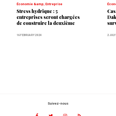
Économie &amp; Entreprise
Éco
Stress hydrique : 5
Cas
entreprises seront chargées
Dakh
de construire la deuxième
sur
“autoroute de l'eau”
16 FEBRUARY 2024
2 JULY
Suivez-nous