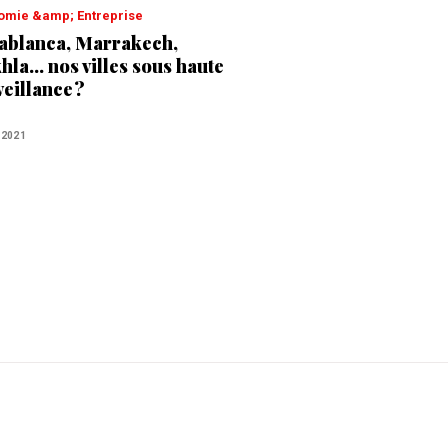
nomie &amp; Entreprise
ablanca, Marrakech,
la... nos villes sous haute
veillance ?
 2021