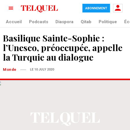
ABONNEMENT
Accueil
Podcasts
Diaspora
Qitab
Politique
Éc
Basilique Sainte-Sophie :
l’Unesco, préoccupée, appelle
la Turquie au dialogue
Monde
LE 10 JULY 2020