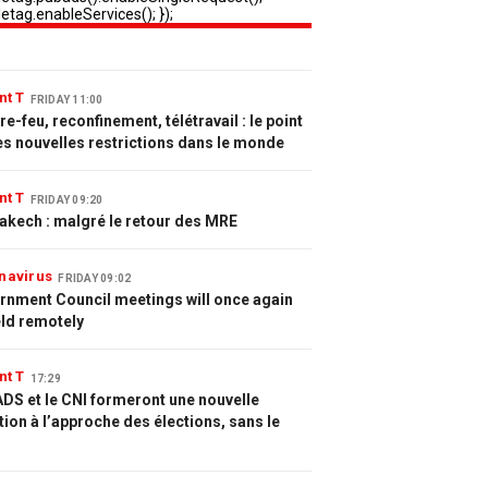
nt T
FRIDAY 11:00
e-feu, reconfinement, télétravail : le point
es nouvelles restrictions dans le monde
nt T
FRIDAY 09:20
akech : malgré le retour des MRE
navirus
FRIDAY 09:02
rnment Council meetings will once again
eld remotely
nt T
17:29
DS et le CNI formeront une nouvelle
tion à l’approche des élections, sans le