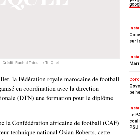
Insta
Couvr
sur l
Insta
a.
Crédit: Rachid Tniouni / TelQuel
Marr
illet, la Fédération royale marocaine de football
Coro
Gove
nisé en coordination avec la direction
be h
tionale (DTN) une formation pour le diplôme
Insta
Le PA
vec la Confédération africaine de football (CAF)
coali
PSU
teur technique national Osian Roberts, cette