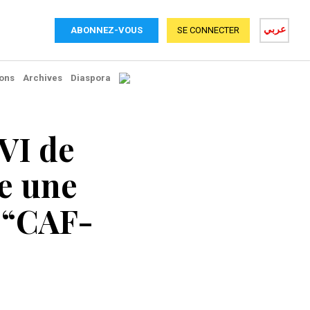
عربي
ABONNEZ-VOUS
SE CONNECTER
ons
Archives
Diaspora
VI de
e une
 “CAF-