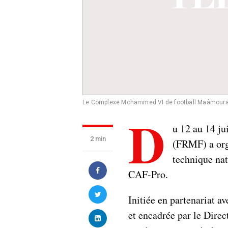
Le Complexe Mohammed VI de football Maâmour
D
u 12 au 14 ju
2 min
(FRMF) a orga
technique na
CAF-Pro.
Initiée en partenariat a
et encadrée par le Direc