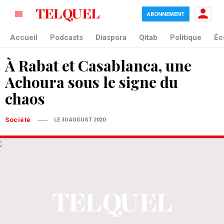
ABONNEMENT
Accueil
Podcasts
Diaspora
Qitab
Politique
Éc
À Rabat et Casablanca, une
Achoura sous le signe du
chaos
Société
LE 30 AUGUST 2020