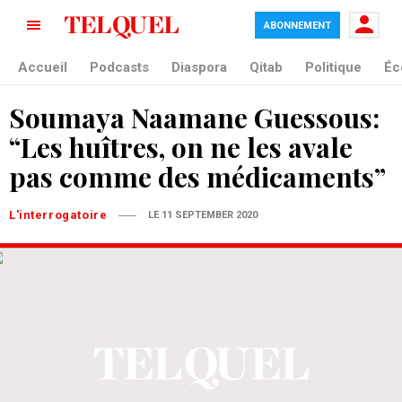
ABONNEMENT
Accueil
Podcasts
Diaspora
Qitab
Politique
Éc
Soumaya Naamane Guessous:
“Les huîtres, on ne les avale
pas comme des médicaments”
L'interrogatoire
LE 11 SEPTEMBER 2020