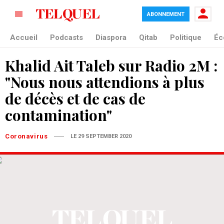
ABONNEMENT
Accueil
Podcasts
Diaspora
Qitab
Politique
Éc
Khalid Ait Taleb sur Radio 2M :
"Nous nous attendions à plus
de décès et de cas de
contamination"
Coronavirus
LE 29 SEPTEMBER 2020