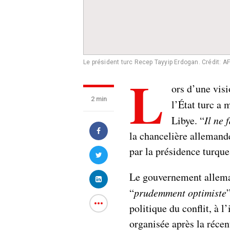
Le président turc Recep Tayyip Erdogan.
Crédit: A
L
ors d’une vis
2 min
l’État turc a 
Libye. “
Il ne 
la chancelière allemande
par la présidence turque
Le gouvernement alleman
“
prudemment optimiste
politique du conflit, à 
organisée après la récen