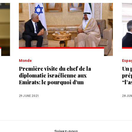
Monde
Esp
Première visite du chef de la
Un 
diplomatie israélienne aux
pré
Emirats: le pourquoi d'un
“l’
rapprochement
Sebt
Mar
29 JUNE 2021
28 JU
Suivez-nous