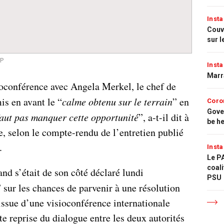
Insta
Couvr
sur l
FP
Insta
Marr
ioconférence avec Angela Merkel, le chef de
mis en avant le “
calme obtenu sur le terrain
” en
Coro
Gove
faut pas manquer cette opportunité
”, a-t-il dit à
be h
, selon le compte-rendu de l’entretien publié
.
Insta
Le PA
coali
d s’était de son côté déclaré lundi
PSU
” sur les chances de parvenir à une résolution
l’issue d’une visioconférence internationale
te reprise du dialogue entre les deux autorités