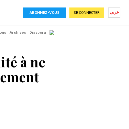
عربي
ABONNEZ-VOUS
SE CONNECTER
ons
Archives
Diaspora
ité à ne
lement