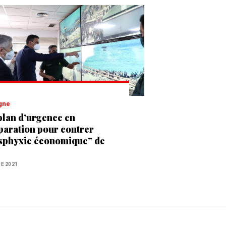
agne
plan d’urgence en
paration pour contrer
asphyxie économique” de
a et Melilia par le
oc ?
NE 2021