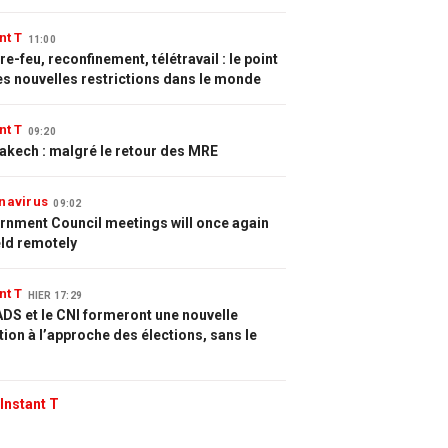
nt T
11:00
e-feu, reconfinement, télétravail : le point
es nouvelles restrictions dans le monde
nt T
09:20
akech : malgré le retour des MRE
navirus
09:02
rnment Council meetings will once again
eld remotely
nt T
HIER 17:29
DS et le CNI formeront une nouvelle
tion à l’approche des élections, sans le
Instant T