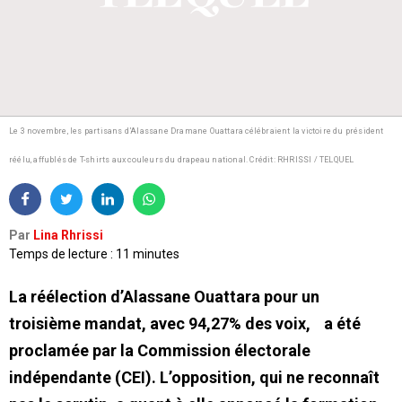
Le 3 novembre, les partisans d’Alassane Dramane Ouattara célébraient la victoire du président
réélu, affublés de T-shirts aux couleurs du drapeau national.
Crédit: RHRISSI / TELQUEL
Par
Lina Rhrissi
Temps de lecture : 11 minutes
La réélection d’Alassane Ouattara pour un
troisième mandat, avec 94,27% des voix, a été
proclamée par la Commission électorale
indépendante (CEI). L’opposition, qui ne reconnaît