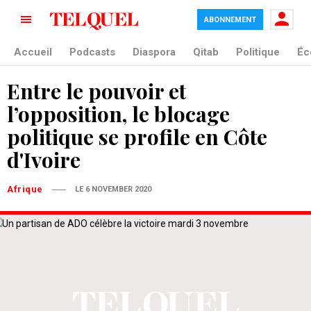
ABONNEMENT
Accueil
Podcasts
Diaspora
Qitab
Politique
Éc
Entre le pouvoir et
l’opposition, le blocage
politique se profile en Côte
d'Ivoire
Afrique
LE 6 NOVEMBER 2020