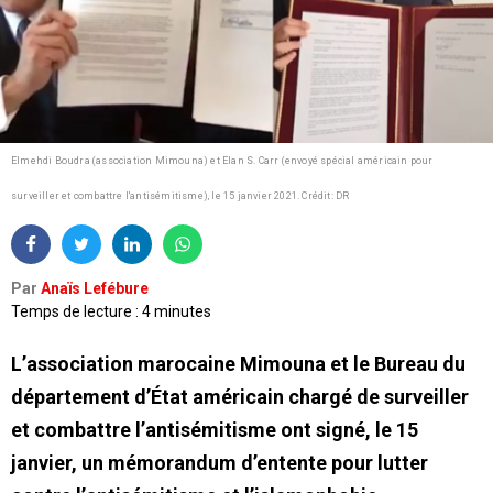
Elmehdi Boudra (association Mimouna) et Elan S. Carr (envoyé spécial américain pour
surveiller et combattre l'antisémitisme), le 15 janvier 2021.
Crédit: DR
Par
Anaïs Lefébure
Temps de lecture : 4 minutes
L’association marocaine Mimouna et le Bureau du
département d’État américain chargé de surveiller
et combattre l’antisémitisme ont signé, le 15
janvier, un mémorandum d’entente pour lutter