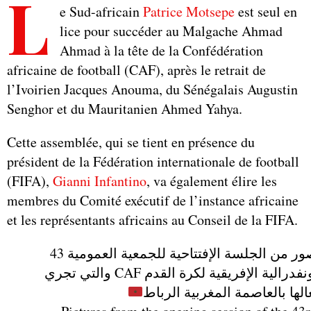
L
e Sud-africain
Patrice Motsepe
est seul en
lice pour succéder au Malgache Ahmad
Ahmad à la tête de la Confédération
africaine de football (CAF), après le retrait de
l’Ivoirien Jacques Anouma, du Sénégalais Augustin
Senghor et du Mauritanien Ahmed Yahya.
Cette assemblée, qui se tient en présence du
président de la Fédération internationale de football
(FIFA),
Gianni Infantino
, va également élire les
membres du Comité exécutif de l’instance africaine
et les représentants africains au Conseil de la FIFA.
صور من الجلسة الإفتتاحية للجمعية العمومية 43
للكونفدرالية الإفريقية لكرة القدم CAF والتي تجري
لها بالعاصمة المغربية الرباط