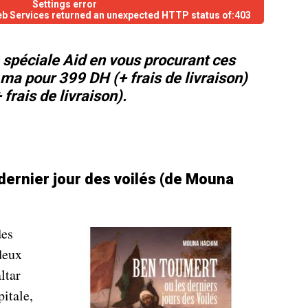
Settings error
eb Services returned an unexpected HTTP status of:403
e spéciale Aid en vous procurant ces
b.ma pour 399 DH (+ frais de livraison)
frais de livraison).
dernier jour des voilés (de Mouna
des
 deux
ltar
itale,