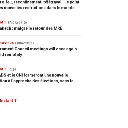
e-feu, reconfinement, télétravail : le point
es nouvelles restrictions dans le monde
nt T
FRIDAY 09:20
akech : malgré le retour des MRE
navirus
FRIDAY 09:02
rnment Council meetings will once again
eld remotely
nt T
17:29
DS et le CNI formeront une nouvelle
tion à l’approche des élections, sans le
Instant T