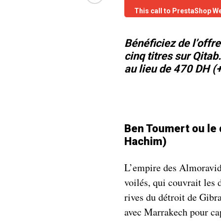
This call to PrestaShop W
B
énéficiez de l’offr
cinq titres sur Qita
au lieu de 470 DH (+ 
Ben Toumert ou le 
Hachim)
L’empire des Almoravi
voilés, qui couvrait les
rives du détroit de Gibra
avec Marrakech pour cap