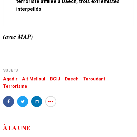
terroriste affiliée à Daech, trois extrémistes
interpellés
(avec MAP)
SUJETS
Agadir
Ait Melloul
BCIJ
Daech
Taroudant
Terrorisme
À LA UNE