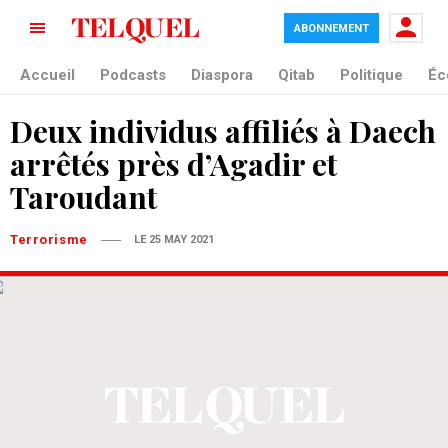
ABONNEMENT
Accueil
Podcasts
Diaspora
Qitab
Politique
Éc
Deux individus affiliés à Daech
arrêtés près d’Agadir et
Taroudant
Terrorisme
LE 25 MAY 2021