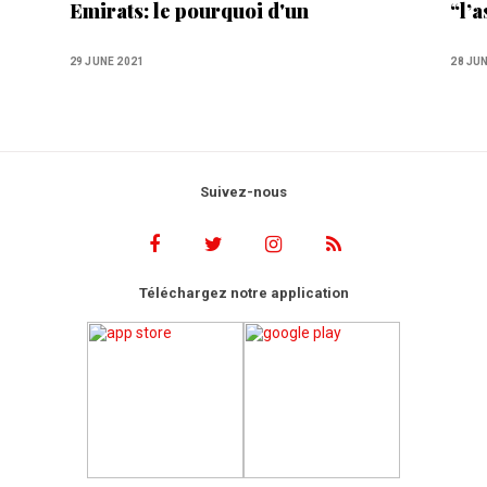
Emirats: le pourquoi d'un
“l’
rapprochement
Sebt
Mar
29 JUNE 2021
28 JU
Suivez-nous
Téléchargez notre application