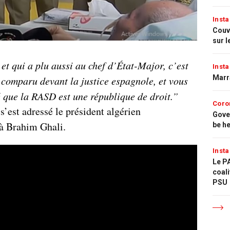
Insta
Couvr
sur l
 et qui a plu aussi au chef d’État-Major, c’est
Insta
Marr
 comparu devant la justice espagnole, et vous
 que la RASD est une république de droit.”
Coro
s’est adressé le président algérien
Gove
à Brahim Ghali.
be h
Insta
Le PA
coali
PSU