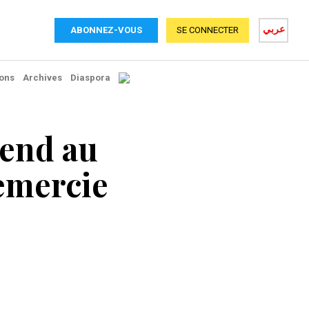
عربي
ABONNEZ-VOUS
SE CONNECTER
ons
Archives
Diaspora
rend au
emercie