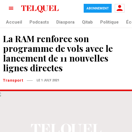
ABONNEMENT
Accueil
Podcasts
Diaspora
Qitab
Politique
Éc
La RAM renforce son
programme de vols avec le
lancement de 11 nouvelles
lignes directes
Transport
LE 1 JULY 2021