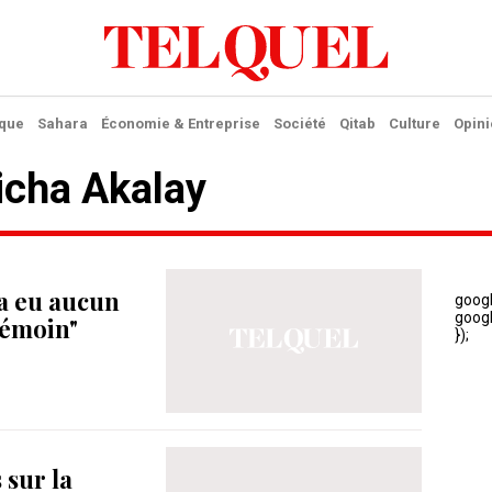
ique
Sahara
Économie & Entreprise
Société
Qitab
Culture
Opini
Aicha Akalay
 a eu aucun
 témoin"
 sur la