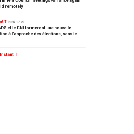
rnment Council meetings will once again
eld remotely
nt T
HIER 17:29
DS et le CNI formeront une nouvelle
tion à l’approche des élections, sans le
Instant T