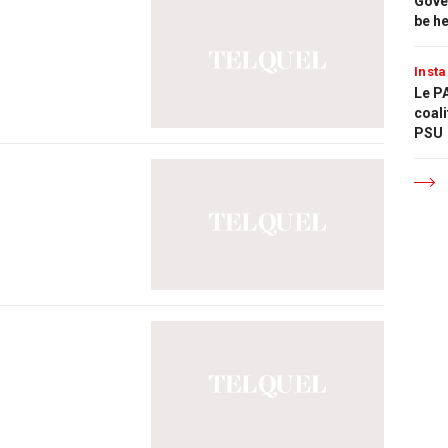
Gove
be h
Insta
Le PA
coali
PSU