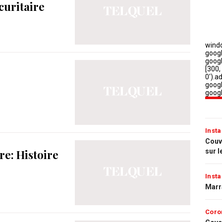
curitaire
Insta
Couvr
sur l
e: Histoire
Insta
Marr
Coro