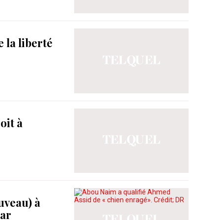
 la liberté
oit à
uveau) à
gar