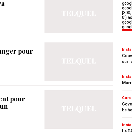
ra
danger pour
Insta
Couvr
sur l
Insta
Marr
sent pour
Coro
Gove
’un
be h
Insta
Le PA