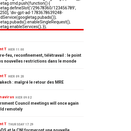
nt T
HIER 11:00
e-feu, reconfinement, télétravail : le point
es nouvelles restrictions dans le monde
nt T
HIER 09:20
akech : malgré le retour des MRE
navirus
HIER 09:02
rnment Council meetings will once again
eld remotely
nt T
THURSDAY 17:29
DS et le CNI formeront une nouvelle