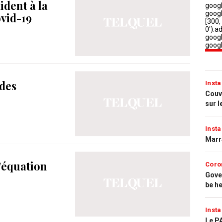
dent à la
ovid-19
 des
Insta
Couvr
sur l
Insta
Marr
l’équation
Coro
Gove
be h
Insta
Le PA