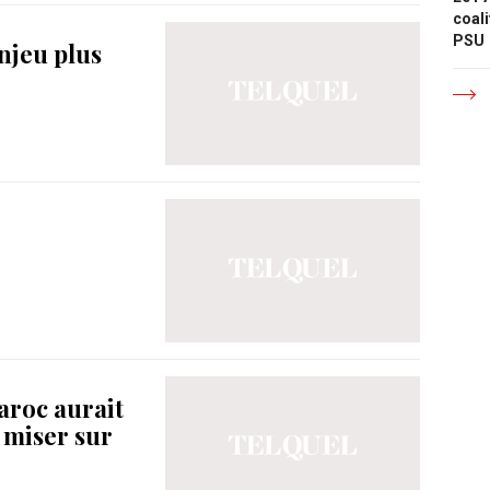
coali
PSU
enjeu plus
aroc aurait
s miser sur