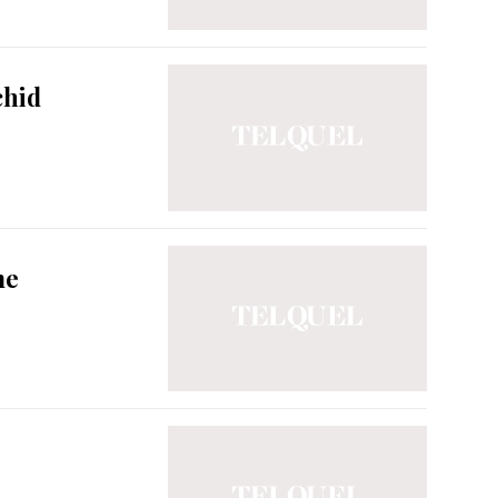
chid
me