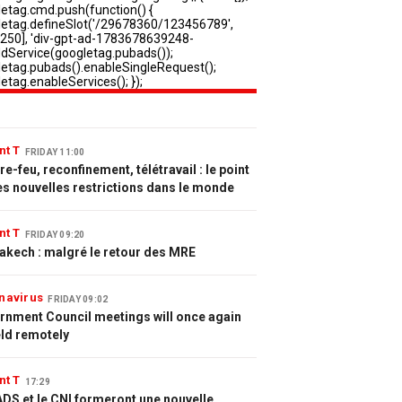
nt T
FRIDAY 11:00
e-feu, reconfinement, télétravail : le point
es nouvelles restrictions dans le monde
nt T
FRIDAY 09:20
akech : malgré le retour des MRE
navirus
FRIDAY 09:02
rnment Council meetings will once again
eld remotely
nt T
17:29
DS et le CNI formeront une nouvelle