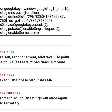
nt T
11:00
e-feu, reconfinement, télétravail : le point
es nouvelles restrictions dans le monde
nt T
09:20
akech : malgré le retour des MRE
navirus
09:02
rnment Council meetings will once again
eld remotely