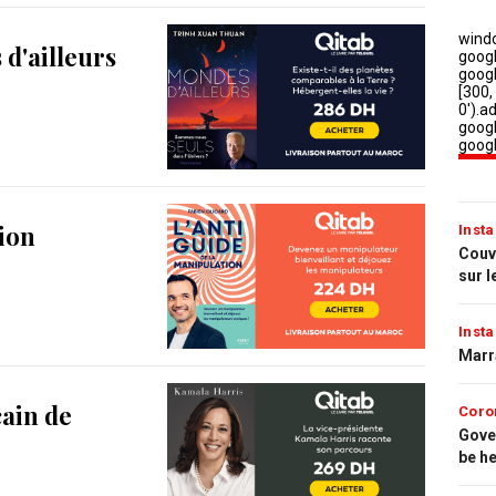
d'ailleurs
tion
Insta
Couvr
sur l
Insta
Marr
cain de
Coro
Gove
be h