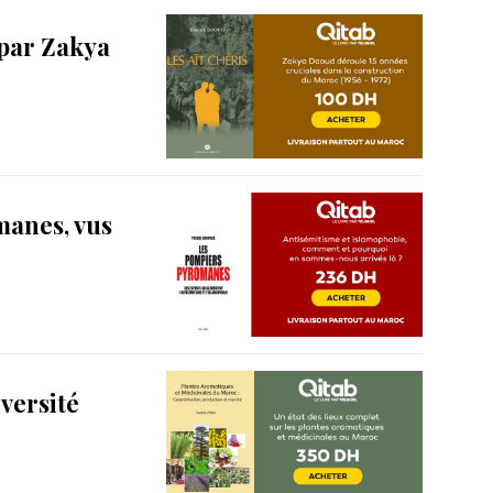
 par Zakya
manes, vus
iversité