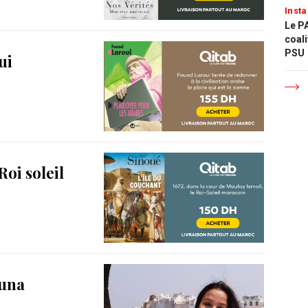
Insta
Le PA
coali
PSU
ui
Roi soleil
ouna