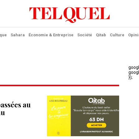
ique
Sahara
Économie & Entreprise
Société
Qitab
Culture
Opini
passées au
au