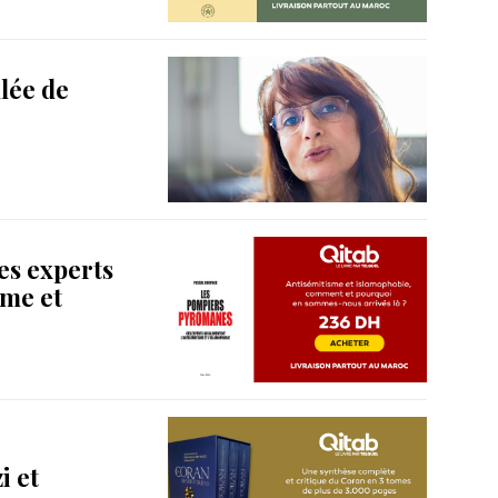
llée de
es experts
sme et
 et