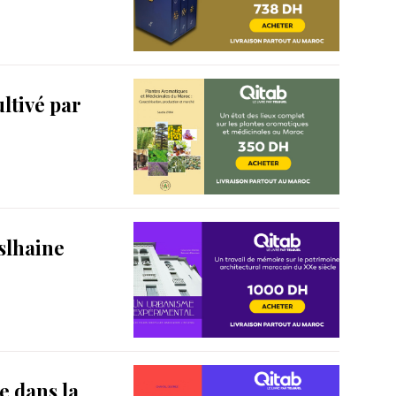
ltivé par
islhaine
e dans la