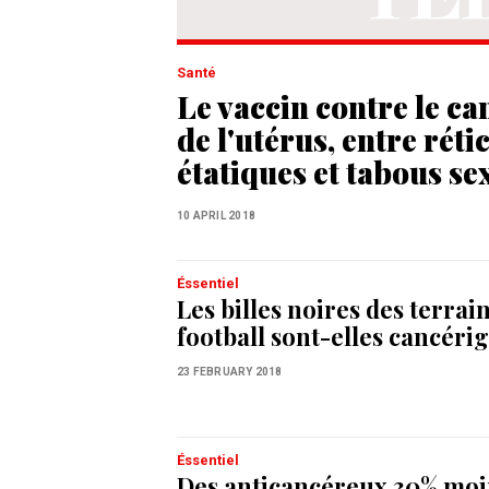
Santé
Le vaccin contre le ca
de l'utérus, entre réti
étatiques et tabous se
10 APRIL 2018
Éssentiel
Les billes noires des terrai
football sont-elles cancéri
23 FEBRUARY 2018
Éssentiel
Des anticancéreux 30% moi