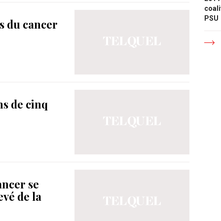
coali
PSU
s du cancer
e
ns de cinq
ancer se
evé de la