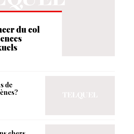
ncer du col
cences
xuels
ns de
gènes?
ns chers