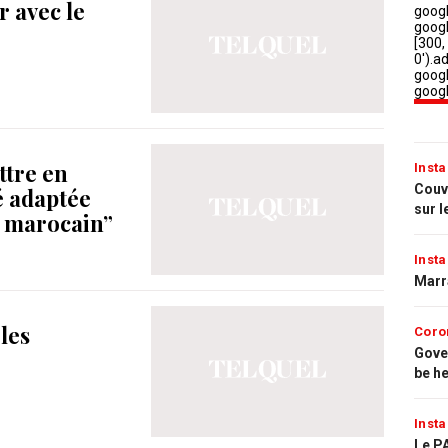
r avec le
ttre en
Insta
Couvr
́ adaptée
sur l
e marocain”
Insta
Marr
les
Coro
Gove
be h
Insta
Le PA