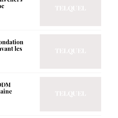
oc
Fondation
avant les
 ODM
caine