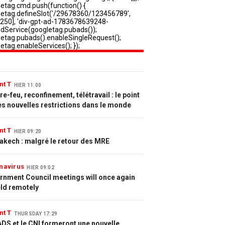
nt T
HIER 11:00
e-feu, reconfinement, télétravail : le point
es nouvelles restrictions dans le monde
nt T
HIER 09:20
akech : malgré le retour des MRE
navirus
HIER 09:02
rnment Council meetings will once again
eld remotely
nt T
THURSDAY 17:29
DS et le CNI formeront une nouvelle