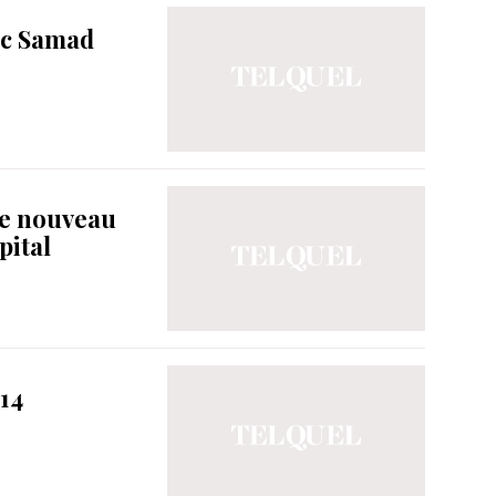
oc Samad
le nouveau
pital
 14