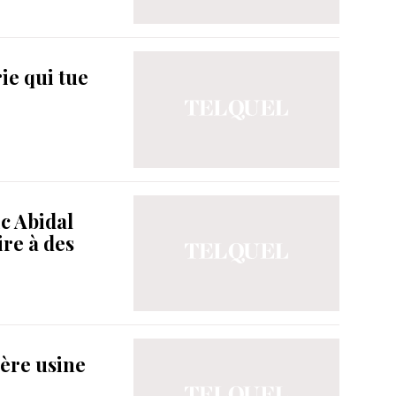
ie qui tue
ic Abidal
ire à des
ère usine