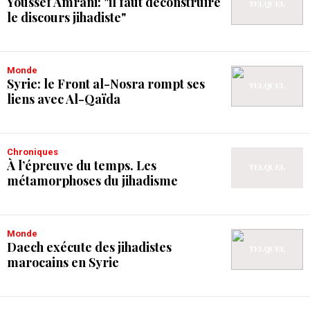
Youssef Amrani: "il faut déconstruire
le discours jihadiste"
Monde
Syrie: le Front al-Nosra rompt ses
liens avec Al-Qaïda
Chroniques
À l’épreuve du temps. Les
métamorphoses du jihadisme
Monde
Daech exécute des jihadistes
marocains en Syrie