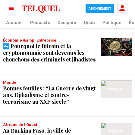
ABONNEMENT
tag blade
Accueil
Podcasts
Diaspora
Qitab
Politique
Éc
Économie &amp; Entreprise
Pourquoi le Bitcoin et la
cryptomonnaie sont devenus les
chouchous des criminels et jihadistes
Monde
Bonnes feuilles : “La Guerre de vingt
ans. Djihadisme et contre-
terrorisme au XXIᵉ siècle”
Afrique de l'Ouest
Au Burkina Faso, la ville de