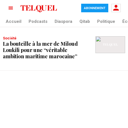
ABONNEMENT
tag blade
Accueil
Podcasts
Diaspora
Qitab
Politique
Éc
Société
La bouteille à la mer de Miloud
Loukili pour une “véritable
ambition maritime marocaine”