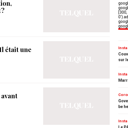
tion,
 ?
l était une
Insta
Couvr
sur l
Insta
Marr
x avant
Coro
Gove
be h
Insta
Le PA