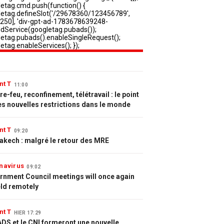
nt T
11:00
e-feu, reconfinement, télétravail : le point
es nouvelles restrictions dans le monde
nt T
09:20
akech : malgré le retour des MRE
navirus
09:02
rnment Council meetings will once again
eld remotely
nt T
HIER 17:29
DS et le CNI formeront une nouvelle