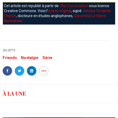
Cet article est republié à partir de
The Conversation
sous licence
Creative Commons. Voici l’
article original
, signé
Jessica Thrasher
Chenot
, docteure en études anglophones,
Université Le Havre
Normandie
SUJETS
Friends
Nostalgie
Série
À LA UNE