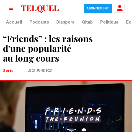
ABONNEMENT
Accueil
Podcasts
Diaspora
Qitab
Politique
Éc
“Friends” : les raisons
d’une popularité
au long cours
Série
LE 21 JUNE 2021