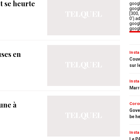
rt se heurte
uses en
Insta
Couvr
sur l
Insta
Marr
une à
Coro
Gove
be h
Insta
Le PA