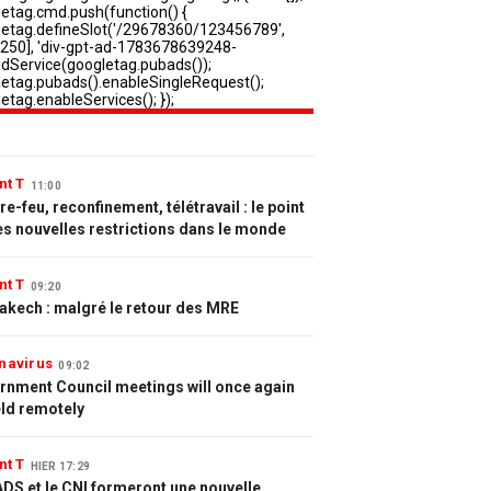
nt T
11:00
e-feu, reconfinement, télétravail : le point
es nouvelles restrictions dans le monde
nt T
09:20
akech : malgré le retour des MRE
navirus
09:02
rnment Council meetings will once again
eld remotely
nt T
HIER 17:29
DS et le CNI formeront une nouvelle