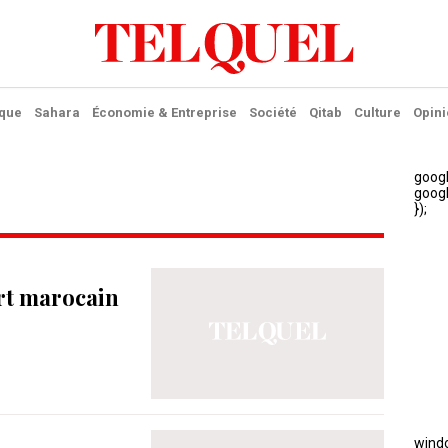
ique
Sahara
Économie & Entreprise
Société
Qitab
Culture
Opini
art marocain