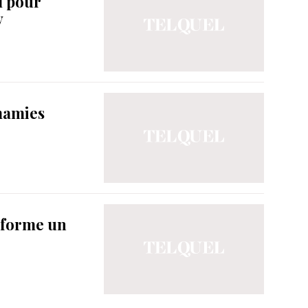
l pour
y
mamies
nsforme un