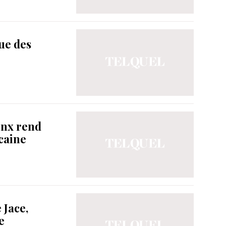
que des
enx rend
caine
 Jace,
e