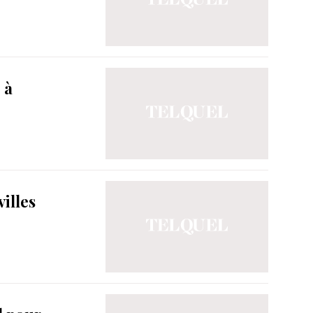
 à
illes