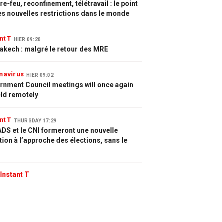
e-feu, reconfinement, télétravail : le point
es nouvelles restrictions dans le monde
nt T
HIER 09:20
akech : malgré le retour des MRE
navirus
HIER 09:02
rnment Council meetings will once again
eld remotely
nt T
THURSDAY 17:29
DS et le CNI formeront une nouvelle
tion à l’approche des élections, sans le
Instant T