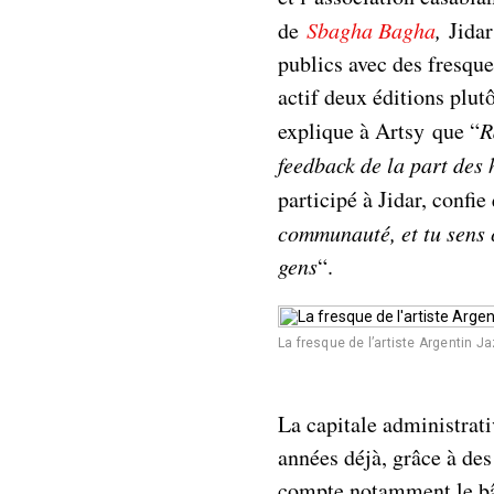
de
Sbagha Bagha
,
Jidar 
publics avec des fresqu
actif deux éditions plutô
explique à Artsy que “
R
feedback de la part des
participé à Jidar, confie
communauté, et tu sens 
gens
“.
La fresque de l’artiste Argentin 
La capitale administrat
années déjà, grâce à des
compte notamment le bâ