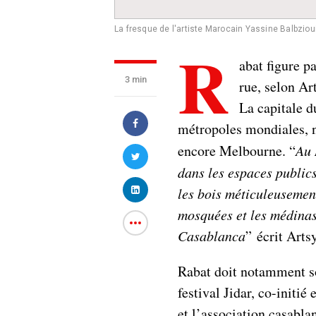
La fresque de l'artiste Marocain Yassine Balbzio
R
abat figure pa
3 min
rue, selon Art
La capitale 
métropoles mondiales,
encore Melbourne. “
Au 
dans les espaces publics
les bois méticuleusement
mosquées et les médinas
Casablanca
” écrit Artsy
Rabat doit notamment so
festival Jidar, co-initi
et l’association casabl