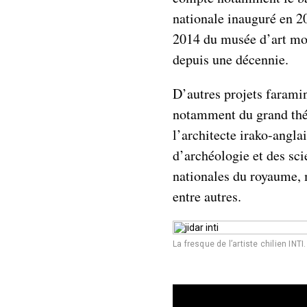
nationale inauguré en 2
2014 du musée d’art mod
depuis une décennie.
D’autres projets faramin
notamment du grand théâ
l’architecte irako-angl
d’archéologie et des sci
nationales du royaume, m
entre autres.
La fresque de l’artiste chilien INT