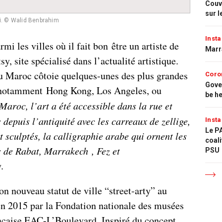
Couvr
sur l
ui. © Walid Benbrahim
Insta
rmi les villes où il fait bon être un artiste de
Marr
sy, site spécialisé dans l’actualité artistique.
du Maroc côtoie quelques-unes des plus grandes
Coro
Gove
 notamment Hong Kong, Los Angeles, ou
be h
Maroc, l’art a été accessible dans la rue et
 depuis l’antiquité avec les carreaux de zellige,
Insta
Le PA
 sculptés, la calligraphie arabe qui ornent les
coali
 de Rabat, Marrakech , Fez et
PSU
.
n nouveau statut de ville “street-arty” au
é en 2015 par la Fondation nationale des musées
ancaise EAC-L’Boulevard. Inspiré du concept