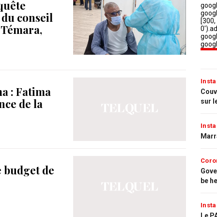
nquête
 du conseil
t-Témara,
Insta
a : Fatima
Couvr
nce de la
sur l
Insta
Marr
Coro
e budget de
Gove
be h
Insta
Le PA