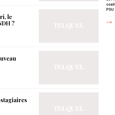
coali
PSU
i, le
INDH ?
ouveau
stagiaires