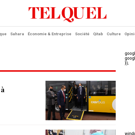
ique
Sahara
Économie & Entreprise
Société
Qitab
Culture
Opini
 à