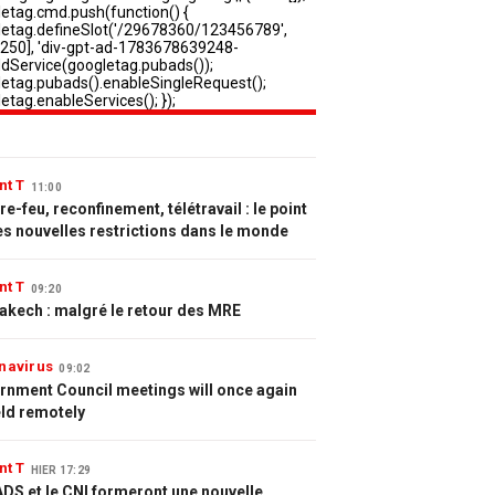
nt T
11:00
e-feu, reconfinement, télétravail : le point
es nouvelles restrictions dans le monde
nt T
09:20
akech : malgré le retour des MRE
navirus
09:02
rnment Council meetings will once again
eld remotely
nt T
HIER 17:29
DS et le CNI formeront une nouvelle