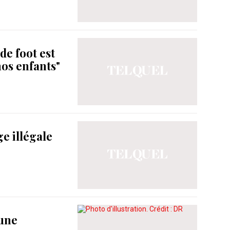
de foot est
os enfants"
e illégale
 une