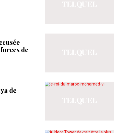
accusée
 forces de
aya de