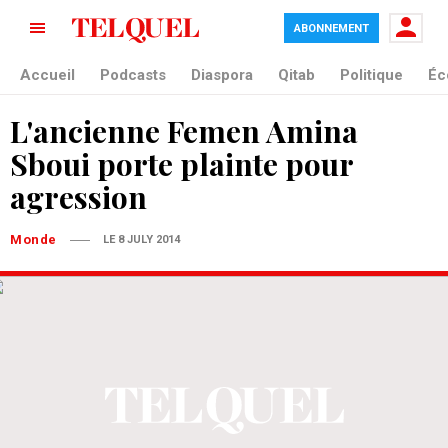
ABONNEMENT
Accueil
Podcasts
Diaspora
Qitab
Politique
Éc
L'ancienne Femen Amina
Sboui porte plainte pour
agression
Monde
LE 8 JULY 2014