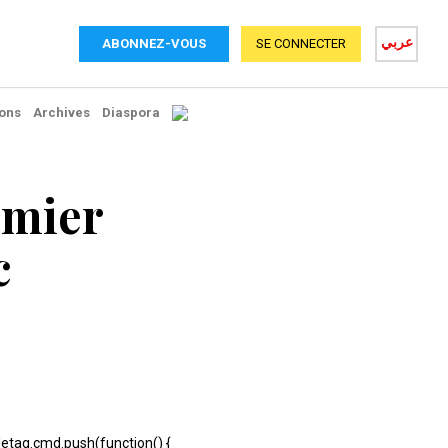
عربي
ABONNEZ-VOUS
SE CONNECTER
ons
Archives
Diaspora
emier
c