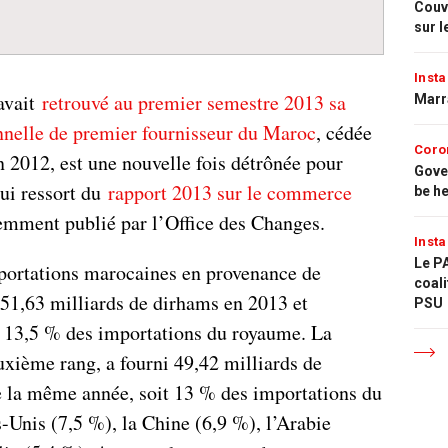
Couvr
sur l
Insta
 avait
retrouvé au premier semestre 2013 sa
Marr
onnelle de premier fournisseur du Maroc
, cédée
Coro
n 2012, est une nouvelle fois détrônée pour
Gove
qui ressort du
rapport 2013 sur le commerce
be h
cemment publié par l’Office des Changes.
Insta
Le PA
mportations marocaines en provenance de
coali
 51,63 milliards de dirhams en 2013 et
PSU
e 13,5 % des importations du royaume. La
uxième rang, a fourni 49,42 milliards de
 la même année, soit 13 % des importations du
-Unis (7,5 %), la Chine (6,9 %), l’Arabie