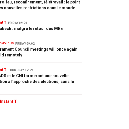
e-feu, reconfinement, télétravail : le point
es nouvelles restrictions dans le monde
nt T
FRIDAY 09:20
akech : malgré le retour des MRE
navirus
FRIDAY 09:02
rnment Council meetings will once again
eld remotely
nt T
THURSDAY 17:29
DS et le CNI formeront une nouvelle
tion à l’approche des élections, sans le
Instant T