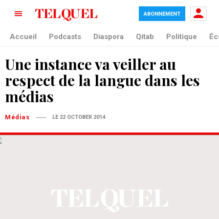
ABONNEMENT
Accueil
Podcasts
Diaspora
Qitab
Politique
Éc
Une instance va veiller au
respect de la langue dans les
médias
Médias
LE 22 OCTOBER 2014