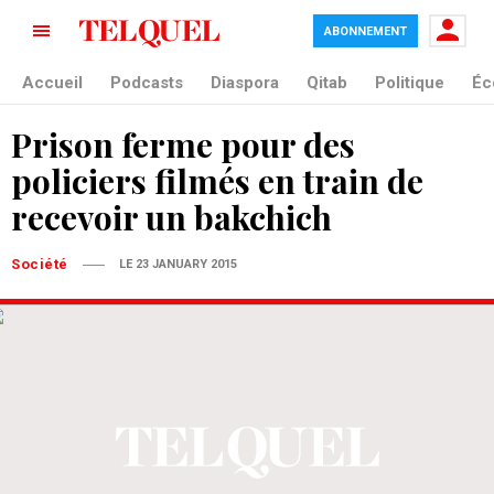
ABONNEMENT
Accueil
Podcasts
Diaspora
Qitab
Politique
Éc
Prison ferme pour des
policiers filmés en train de
recevoir un bakchich
Société
LE 23 JANUARY 2015