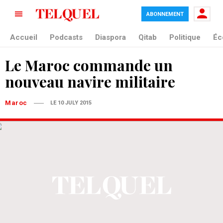
ABONNEMENT
Accueil
Podcasts
Diaspora
Qitab
Politique
Éc
Le Maroc commande un
nouveau navire militaire
Maroc
LE 10 JULY 2015