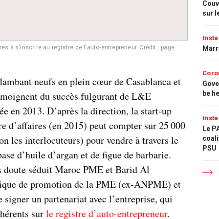
Couvr
sur l
Insta
à s'inscrire au registre de l'auto-entrepreneur. Crédit : page
Marr
Coro
lambant neufs en plein cœur de Casablanca et
Gove
 témoignent du succès fulgurant de L&E
be h
e en 2013. D’après la direction, la start-up
Insta
re d’affaires (en 2015) peut compter sur 25 000
Le PA
n les interlocuteurs) pour vendre à travers le
coali
PSU
ase d’huile d’argan et de figue de barbarie.
ns doute séduit Maroc PME et Barid Al
lique de promotion de la PME (ex-ANPME) et
signer un partenariat avec l’entreprise, qui
dhérents sur
le registre d’auto-entrepreneur
.