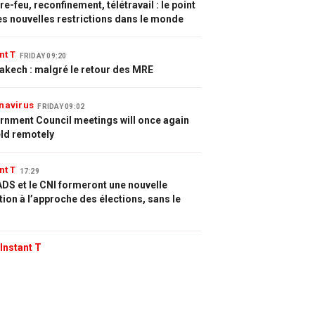
e-feu, reconfinement, télétravail : le point
es nouvelles restrictions dans le monde
nt T
FRIDAY 09:20
akech : malgré le retour des MRE
navirus
FRIDAY 09:02
rnment Council meetings will once again
eld remotely
nt T
17:29
DS et le CNI formeront une nouvelle
tion à l’approche des élections, sans le
Instant T