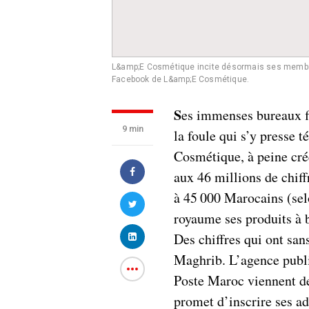
L&amp;E Cosmétique incite désormais ses membres 
Facebook de L&amp;E Cosmétique.
S
es immenses bureaux f
9 min
la foule qui s’y presse
Cosmétique, à peine créé
aux 46 millions de chiff
à 45 000 Marocains (selo
royaume ses produits à b
Des chiffres qui ont sa
Maghrib. L’agence pub
Poste Maroc viennent de 
promet d’inscrire ses a