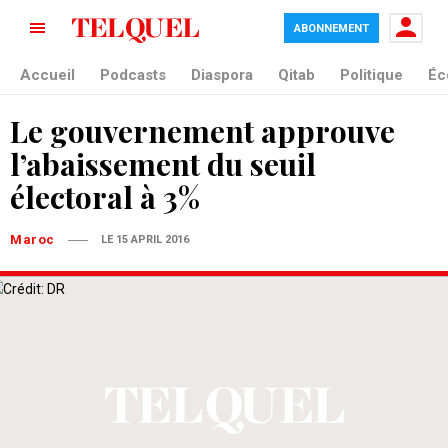
ABONNEMENT
Accueil
Podcasts
Diaspora
Qitab
Politique
Éc
Le gouvernement approuve
l’abaissement du seuil
électoral à 3%
Maroc
LE 15 APRIL 2016