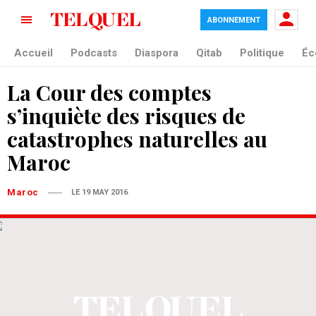
ABONNEMENT
Accueil
Podcasts
Diaspora
Qitab
Politique
Éc
La Cour des comptes
s’inquiète des risques de
catastrophes naturelles au
Maroc
Maroc
LE 19 MAY 2016