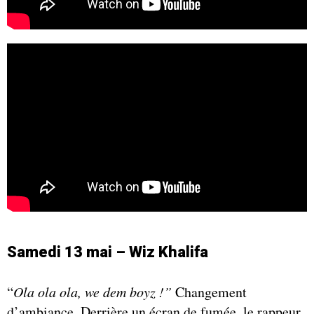
Samedi 13 mai – Wiz Khalifa
“
Ola ola ola, we dem boyz !”
Changement
d’ambiance. Derrière un écran de fumée, le rappeur