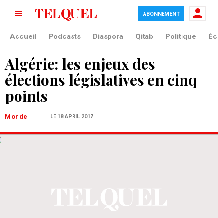
ABONNEMENT
Accueil
Podcasts
Diaspora
Qitab
Politique
Éc
Algérie: les enjeux des
élections législatives en cinq
points
Monde
LE 18 APRIL 2017