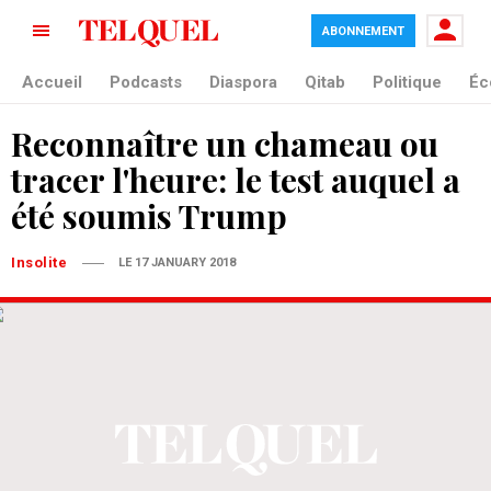
ABONNEMENT
Accueil
Podcasts
Diaspora
Qitab
Politique
Éc
Reconnaître un chameau ou
tracer l'heure: le test auquel a
été soumis Trump
Insolite
LE 17 JANUARY 2018