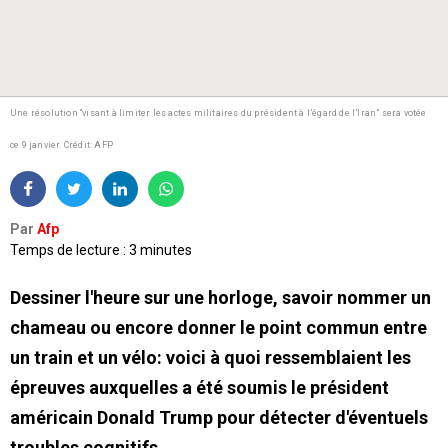
Une résolution “visant à limiter les actes militaires du président à l’égard de l’Iran” sera votée
ce 9 janvier.
Crédit: AFP
Par
Afp
Temps de lecture : 3 minutes
Dessiner l'heure sur une horloge, savoir nommer un
chameau ou encore donner le point commun entre
un train et un vélo: voici à quoi ressemblaient les
épreuves auxquelles a été soumis le président
américain Donald Trump pour détecter d'éventuels
troubles cognitifs.