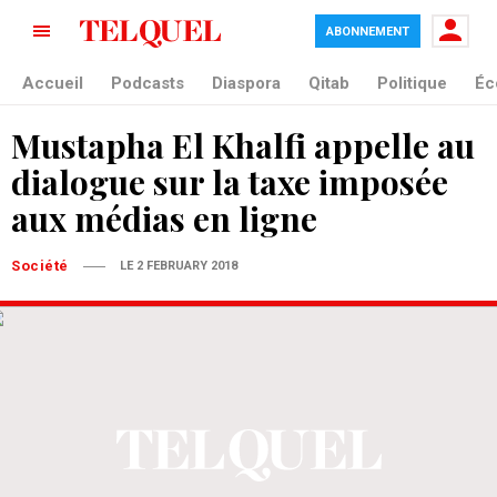
ABONNEMENT
Accueil
Podcasts
Diaspora
Qitab
Politique
Éc
Mustapha El Khalfi appelle au
dialogue sur la taxe imposée
aux médias en ligne
Société
LE 2 FEBRUARY 2018