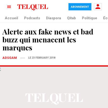
ABONNEMENT
Accueil
Podcasts
Diaspora
Qitab
Politique
Éc
Alerte aux fake news et bad
buzz qui menacent les
marques
ADSGAM
LE 23 FEBRUARY 2018