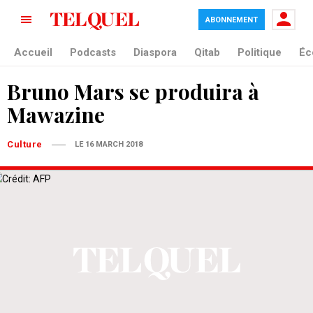
ABONNEMENT
Accueil
Podcasts
Diaspora
Qitab
Politique
Éc
Bruno Mars se produira à
Mawazine
Culture
LE 16 MARCH 2018