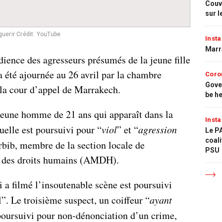
Couvr
sur l
guerir
Crédit: YouTube
Insta
Marr
dience des agresseurs présumés de la jeune fille
a été ajournée au 26 avril par la chambre
Coro
Gove
 la cour d’appel de Marrakech.
be h
jeune homme de 21 ans qui apparaît dans la
Insta
uelle est poursuivi pour “
viol
” et “
agression
Le PA
coali
bib, membre de la section locale de
PSU
e des droits humains (AMDH).
 a filmé l’insoutenable scène est poursuivi
”. Le troisième suspect, un coiffeur “
ayant
 poursuivi pour non-dénonciation d’un crime,