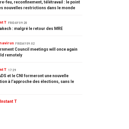
e-feu, reconfinement, télétravail : le point
es nouvelles restrictions dans le monde
nt T
FRIDAY 09:20
akech : malgré le retour des MRE
navirus
FRIDAY 09:02
rnment Council meetings will once again
eld remotely
nt T
17:29
DS et le CNI formeront une nouvelle
tion à l’approche des élections, sans le
Instant T