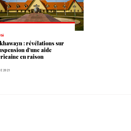
été
Akhawayn : révélations sur
suspension d’une aide
́ricaine en raison
agressions sexuelles"
NE 2021