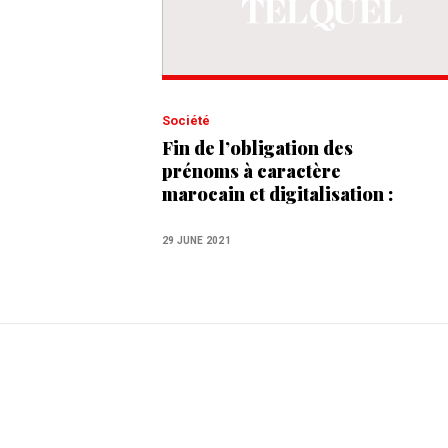
Société
Fin de l’obligation des
prénoms à caractère
marocain et digitalisation :
les principaux éléments de la
réforme du Code civil
29 JUNE 2021
examinée au Parlement