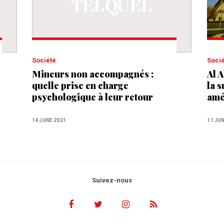
Société
Soci
Mineurs non accompagnés :
Al 
quelle prise en charge
la 
psychologique à leur retour
ame
au Maroc ?
d’“
14 JUNE 2021
11 JU
Suivez-nous