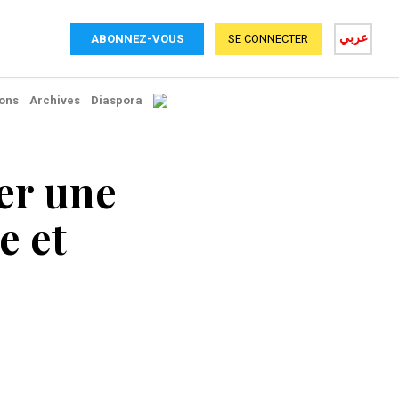
عربي
ABONNEZ-VOUS
SE CONNECTER
ons
Archives
Diaspora
er une
e et