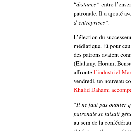
“
distance”
entre l’ensem
patronale. Il a ajouté av
d’entreprises”
.
L’élection du successeur
médiatique. Et pour caus
des patrons avaient con
(Elalamy, Horani, Bens
affronte
l’industriel M
vendredi, un nouveau conc
Khalid Dahami accompa
“
Il ne faut pas oublier 
patronale se faisait gé
au sein de la confédérat