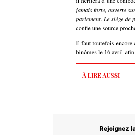
il héritera d’une conféd
jamais forte, ouverte sur
parlement. Le siège de 
confie une source proche
Il faut toutefois encor
binômes le 16 avril afin 
À LIRE AUSSI
Rejoignez 