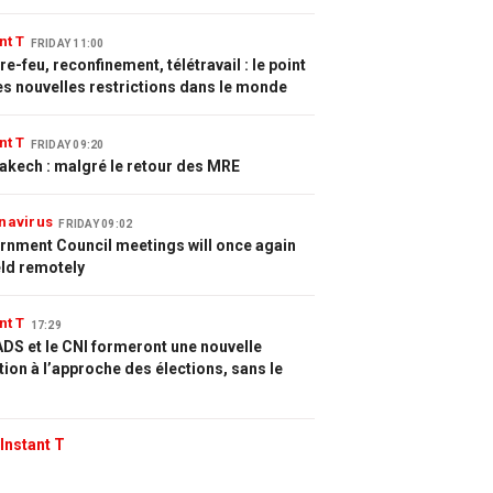
nt T
FRIDAY 11:00
e-feu, reconfinement, télétravail : le point
es nouvelles restrictions dans le monde
nt T
FRIDAY 09:20
akech : malgré le retour des MRE
navirus
FRIDAY 09:02
rnment Council meetings will once again
eld remotely
nt T
17:29
DS et le CNI formeront une nouvelle
tion à l’approche des élections, sans le
Instant T