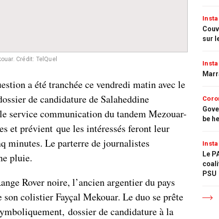
Insta
Couvr
sur l
kouar.
Crédit: TelQuel
Insta
Marr
question a été tranchée ce vendredi matin avec le
 dossier de candidature de Salaheddine
Coro
Gove
 le service communication du tandem Mezouar-
be h
 et prévient que les intéressés feront leur
q minutes. Le parterre de journalistes
Insta
Le PA
ne pluie.
coali
PSU
ange Rover noire, l’ancien argentier du pays
son colistier Fayçal Mekouar. Le duo se prête
 symboliquement, dossier de candidature à la