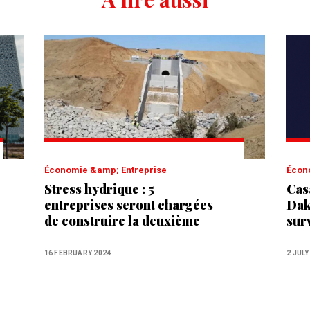
Économie &amp; Entreprise
Éco
Stress hydrique : 5
Cas
entreprises seront chargées
Dakh
de construire la deuxième
sur
“autoroute de l'eau”
16 FEBRUARY 2024
2 JULY