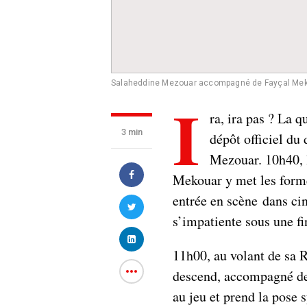
Salaheddine Mezouar accompagné de Fayçal Me
I
ra, ira pas ? La 
3 min
dépôt officiel du
Mezouar. 10h40,
Mekouar y met les formes
entrée en scène dans cin
s’impatiente sous une fi
11h00, au volant de sa R
descend, accompagné de 
au jeu et prend la pose