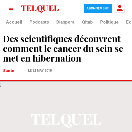
ABONNEMENT
Accueil
Podcasts
Diaspora
Qitab
Politique
Éc
Des scientifiques découvrent
comment le cancer du sein se
met en hibernation
Santé
LE 22 MAY 2018